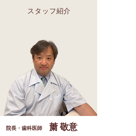
​スタッフ紹介
​䔥 敬意
院長・歯科医師