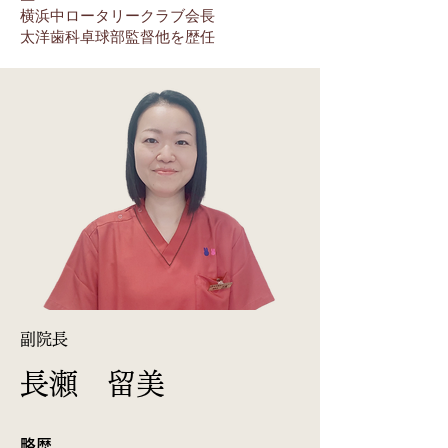
横浜中ロータリークラブ会長
太洋歯科卓球部監督他を歴任
​副院長
長瀬 留美
略歴